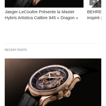
Jaeger-LeCoultre Présente la Master 
BEHRENS 
Hybris Artistica Calibre 945 « Dragon »
inspiré pa
RECENT POSTS