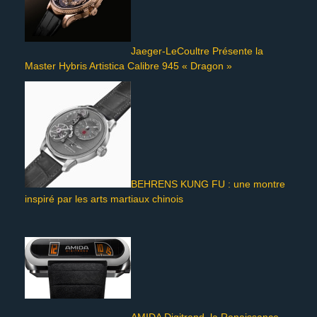
Jaeger-LeCoultre Présente la
Master Hybris Artistica Calibre 945 « Dragon »
BEHRENS KUNG FU : une montre
inspiré par les arts martiaux chinois