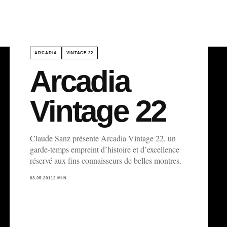
ARCADIA
VINTAGE 22
Arcadia
Vintage 22
Claude Sanz présente Arcadia Vintage 22, un
garde-temps empreint d’histoire et d’excellence
réservé aux fins connaisseurs de belles montres.
03.05.2011
2 MIN