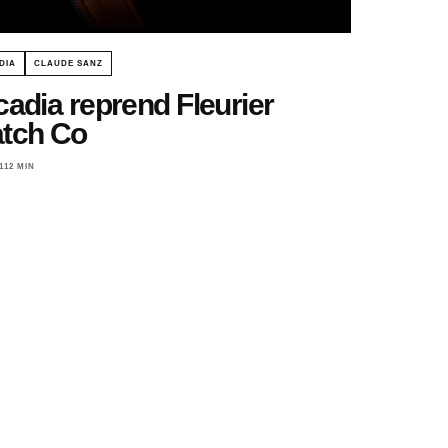
DIA
CLAUDE SANZ
cadia reprend Fleurier
tch Co
11
2 MIN