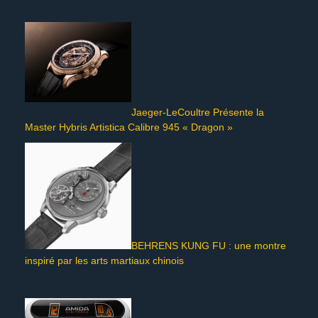
Jaeger-LeCoultre Présente la
Master Hybris Artistica Calibre 945 « Dragon »
BEHRENS KUNG FU : une montre
inspiré par les arts martiaux chinois