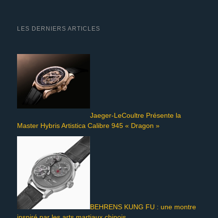
LES DERNIERS ARTICLES
Jaeger-LeCoultre Présente la
Master Hybris Artistica Calibre 945 « Dragon »
BEHRENS KUNG FU : une montre
inspiré par les arts martiaux chinois