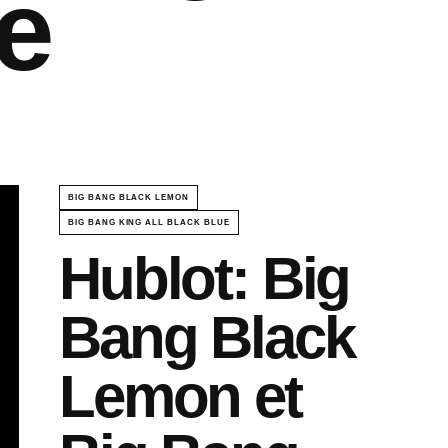
e
BIG BANG BLACK LEMON
BIG BANG KING ALL BLACK BLUE
Hublot: Big
Bang Black
Lemon et