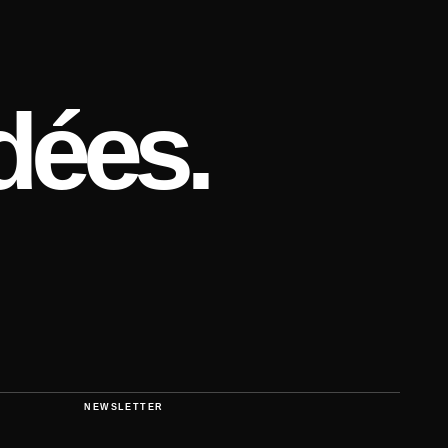
dées.
NEWSLETTER