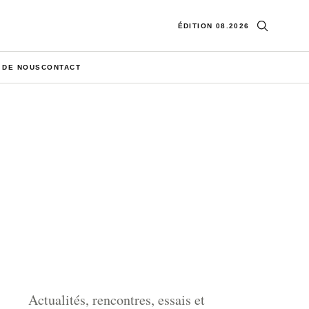
Ouvrir la re
ÉDITION 08.2026
 DE NOUS
CONTACT
Actualités, rencontres, essais et