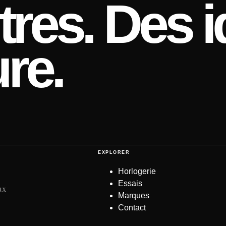
res. Des i
re.
EXPLORER
Horlogerie
Essais
ux
Marques
Contact