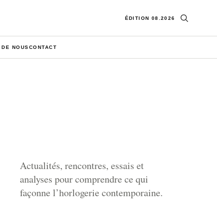
Ouvrir la re
ÉDITION 08.2026
 DE NOUS
CONTACT
Actualités, rencontres, essais et
analyses pour comprendre ce qui
façonne l’horlogerie contemporaine.