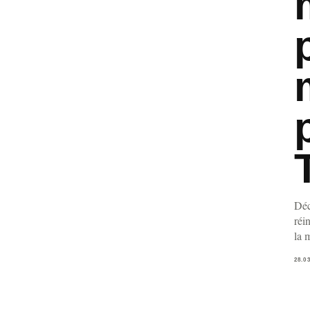
Déc
réi
la 
28.0