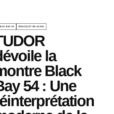
ACK BAY 54
BRACELET EN ACIER
TUDOR
dévoile la
montre Black
Bay 54 : Une
réinterprétation