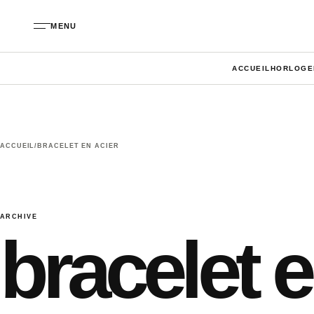
Aller au contenu
MENU
ACCUEIL
HORLOGE
ACCUEIL
/
BRACELET EN ACIER
ARCHIVE
bracelet e