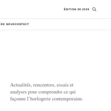
Ouvrir la re
ÉDITION 08.2026
 DE NOUS
CONTACT
Actualités, rencontres, essais et
analyses pour comprendre ce qui
façonne l’horlogerie contemporaine.