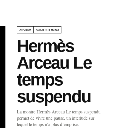
ARCEAU
CALIBRRE H1912
Hermès
Arceau Le
temps
suspendu
La montre Hermès Arceau Le temps suspendu
permet de vivre une pause, un interlude sur
lequel le temps n’a plus d’emprise.