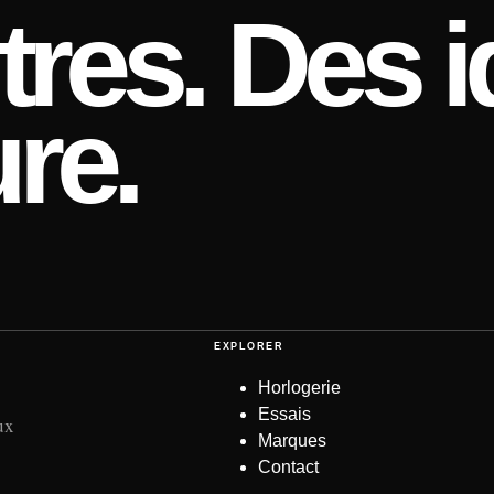
res. Des i
re.
EXPLORER
Horlogerie
Essais
ux
Marques
Contact