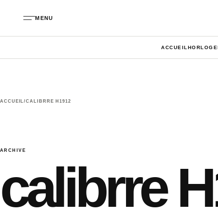
Aller au contenu
MENU
ACCUEIL
HORLOGE
ACCUEIL
/
CALIBRRE H1912
ARCHIVE
calibrre 