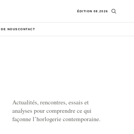
Ouvrir la re
ÉDITION 08.2026
 DE NOUS
CONTACT
Actualités, rencontres, essais et
analyses pour comprendre ce qui
façonne l’horlogerie contemporaine.