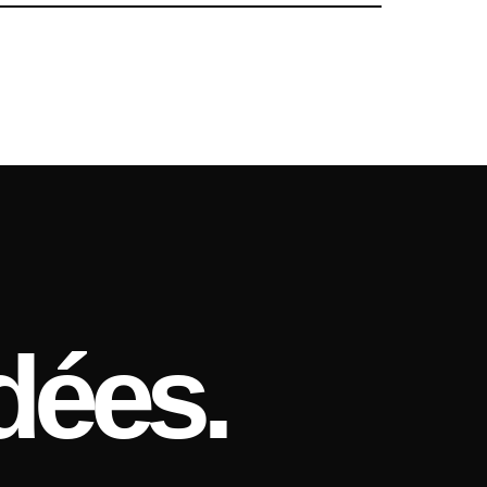
dées.