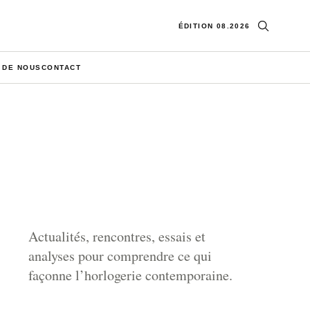
Ouvrir la re
ÉDITION 08.2026
 DE NOUS
CONTACT
Actualités, rencontres, essais et
analyses pour comprendre ce qui
façonne l’horlogerie contemporaine.