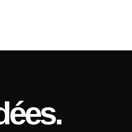
dées.