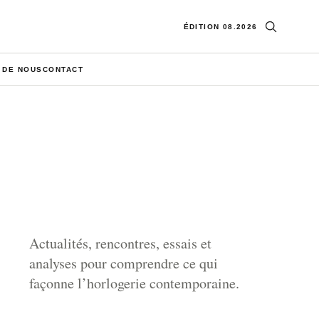
Ouvrir la re
ÉDITION 08.2026
 DE NOUS
CONTACT
Actualités, rencontres, essais et
analyses pour comprendre ce qui
façonne l’horlogerie contemporaine.