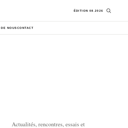
Ouvrir la re
ÉDITION 08.2026
 DE NOUS
CONTACT
Actualités, rencontres, essais et