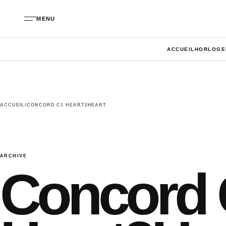
Aller au contenu
MENU
ACCUEIL
HORLOGE
ACCUEIL
/
CONCORD C1 HEART2HEART
ARCHIVE
Concord 