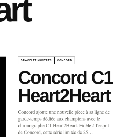
rt
BRACELET MONTRES
CONCORD
Concord C1
Heart2Heart
Concord ajoute une nouvelle pièce à sa ligne de
garde-temps dédiée aux champions avec le
chronographe C1 Heart2Heart. Fidèle à l’esprit
de Concord, cette série limitée de 25…