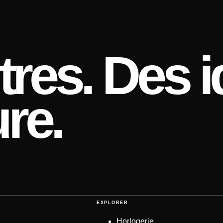
res. Des i
re.
EXPLORER
Horlogerie