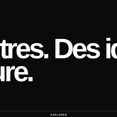
res. Des i
re.
EXPLORER