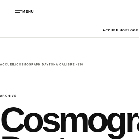
Aller au contenu
MENU
ACCUEIL
HORLOGE
ACCUEIL
/
COSMOGRAPH DAYTONA CALIBRE 4130
ARCHIVE
Cosmogr