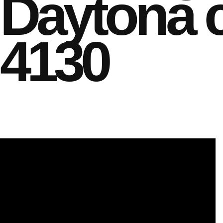
Daytona c
4130