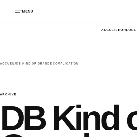
Aller au contenu
MENU
ACCUEIL
HORLOGE
ACCUEIL
/
DB KIND OF GRANDE COMPLICATION
ARCHIVE
DB Kind 