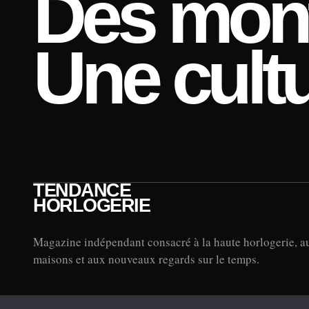
Des mont
Une cultu
TENDANCE
HORLOGERIE
Magazine indépendant consacré à la haute horlogerie, a
maisons et aux nouveaux regards sur le temps.