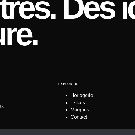
res. Des i
re.
EXPLORER
Horlogerie
Essais
ux
Marques
Contact