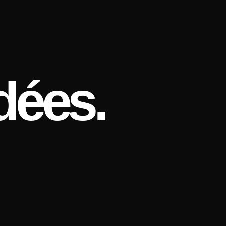
dées.