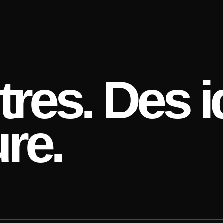
res. Des i
re.