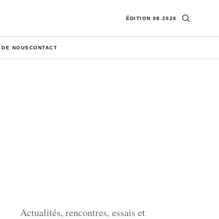
Ouvrir la re
ÉDITION 08.2026
 DE NOUS
CONTACT
Actualités, rencontres, essais et