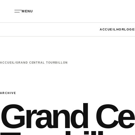
Aller au contenu
MENU
ACCUEIL
HORLOGE
ACCUEIL
/
GRAND CENTRAL TOURBILLON
ARCHIVE
Grand Cen