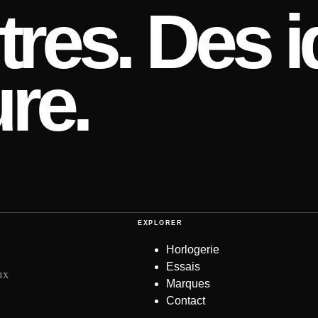
res. Des i
re.
EXPLORER
Horlogerie
Essais
ux
Marques
Contact