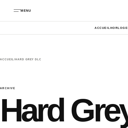
Aller au contenu
MENU
ACCUEIL
HORLOGE
ACCUEIL
/
HARD GREY DLC
ARCHIVE
Hard Gre