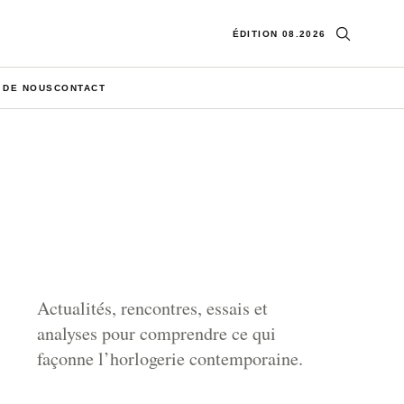
Ouvrir la re
ÉDITION 08.2026
 DE NOUS
CONTACT
Actualités, rencontres, essais et
analyses pour comprendre ce qui
façonne l’horlogerie contemporaine.