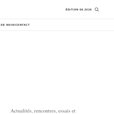
Ouvrir la re
ÉDITION 08.2026
 DE NOUS
CONTACT
Actualités, rencontres, essais et