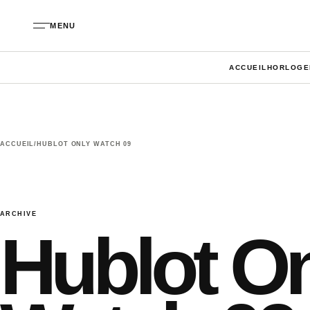
Aller au contenu
MENU
ACCUEIL
HORLOGE
ACCUEIL
/
HUBLOT ONLY WATCH 09
ARCHIVE
Hublot O