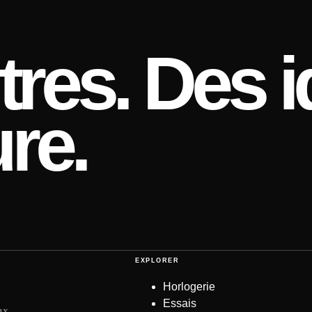
res. Des i
re.
EXPLORER
Horlogerie
Essais
ux