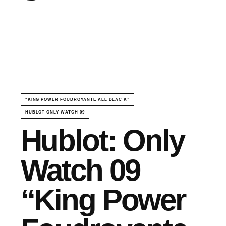
“KING POWER FOUDROYANTE ALL BLAC K”
HUBLOT ONLY WATCH 09
Hublot: Only
Watch 09
“King Power