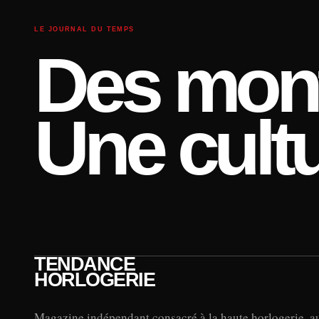
LE JOURNAL DU TEMPS
Des mont
Une cultu
TENDANCE
HORLOGERIE
Magazine indépendant consacré à la haute horlogerie, a