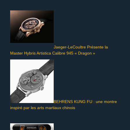
Jaeger-LeCoultre Présente la
Master Hybris Artistica Calibre 945 « Dragon »
BEHRENS KUNG FU : une montre
inspiré par les arts martiaux chinois