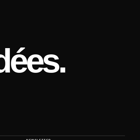
dées.