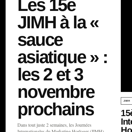
Les 15e
JIMH à la «
sauce
asiatique » :
les 2 et 3
novembre
prochains
JIMH
15
In
Dans tout juste 2 semaines, les Journées
Ho
Internationales du Marketing Horloger (JIMH)