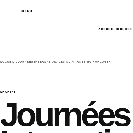
Aller au contenu
MENU
ACCUEIL
HORLOGE
ACCUEIL
/
JOURNÉES INTERNATIONALES DU MARKETING HORLOGER
ARCHIVE
Journées