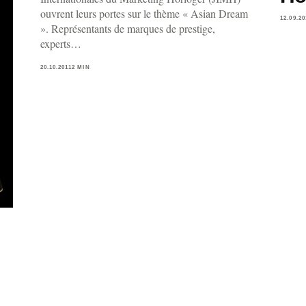
ouvrent leurs portes sur le thème « Asian Dream
12.09.20
». Représentants de marques de prestige,
experts…
20.10.2011
2 MIN