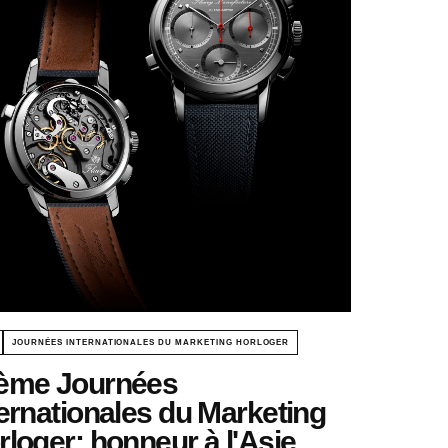
JOURNÉES INTERNATIONALES DU MARKETING HORLOGER
ème Journées
ternationales du Marketing
rloger: honneur à l'Asie