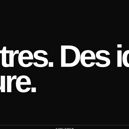
res. Des i
re.