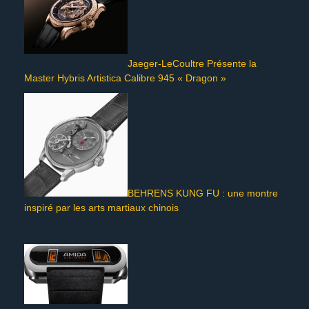
Jaeger-LeCoultre Présente la
Master Hybris Artistica Calibre 945 « Dragon »
BEHRENS KUNG FU : une montre
inspiré par les arts martiaux chinois