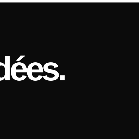
dées.