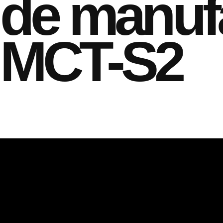
de manuf
MCT-S2