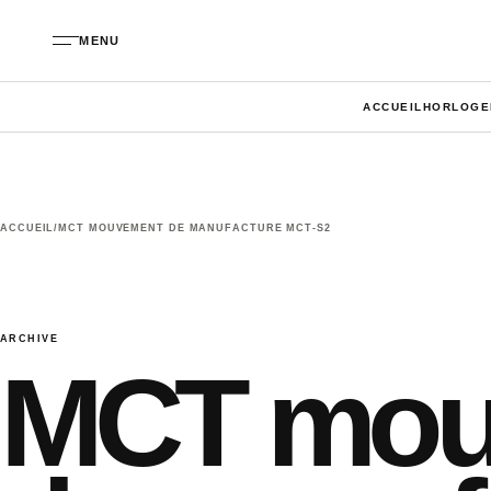
Aller au contenu
MENU
ACCUEIL
HORLOGE
ACCUEIL
/
MCT MOUVEMENT DE MANUFACTURE MCT-S2
ARCHIVE
MCT mou