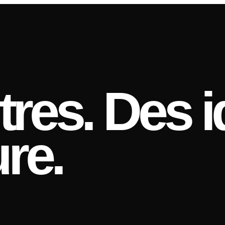
res. Des i
re.