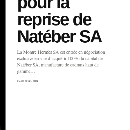
pour la
reprise de
Natéber SA
La Montre Hermès SA est entrée en négociation
exclusive en vue d’acquérir 100% du capital de
Natéber SA, manufacture de cadrans haut de
gamme…
06.03.2012
1 MIN