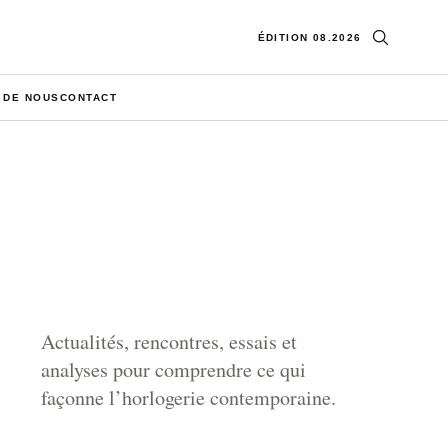
Ouvrir la re
ÉDITION 08.2026
 DE NOUS
CONTACT
Actualités, rencontres, essais et
analyses pour comprendre ce qui
façonne l’horlogerie contemporaine.