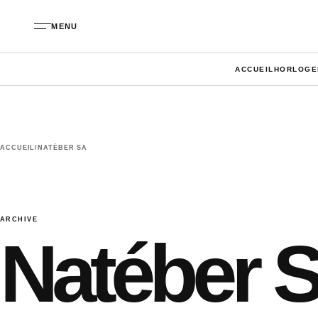
Aller au contenu
MENU
ACCUEIL
HORLOGE
ACCUEIL
/
NATÉBER SA
ARCHIVE
Natéber 