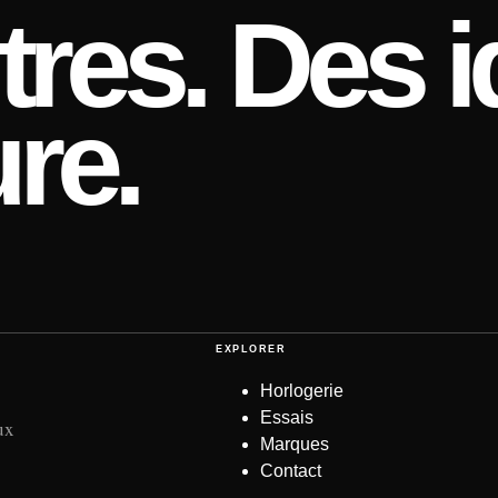
res. Des i
re.
EXPLORER
Horlogerie
Essais
ux
Marques
Contact