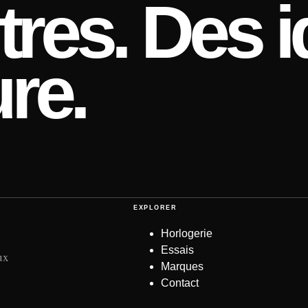
res. Des i
re.
EXPLORER
Horlogerie
Essais
ux
Marques
Contact