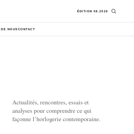
Ouvrir la re
ÉDITION 08.2026
 DE NOUS
CONTACT
Actualités, rencontres, essais et
analyses pour comprendre ce qui
façonne l’horlogerie contemporaine.