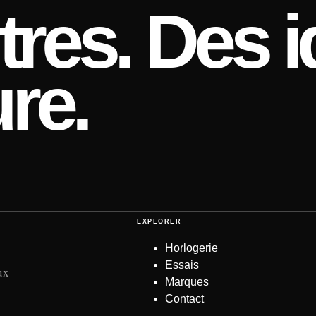
res. Des i
re.
EXPLORER
Horlogerie
Essais
ux
Marques
Contact