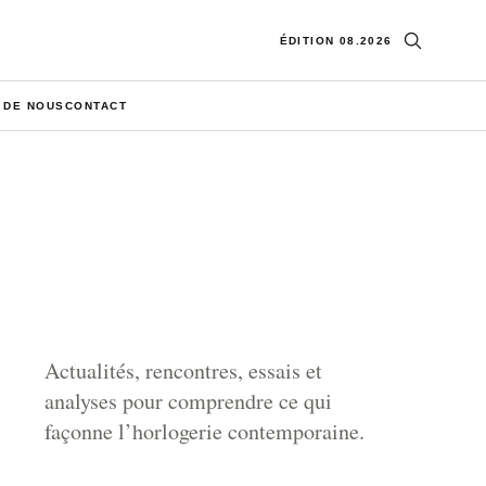
Ouvrir la re
ÉDITION 08.2026
 DE NOUS
CONTACT
Actualités, rencontres, essais et
analyses pour comprendre ce qui
façonne l’horlogerie contemporaine.