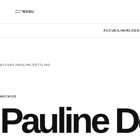
Aller au contenu
MENU
ACCUEIL
HORLOGE
ACCUEIL
/
PAULINE DÖTTLING
ARCHIVE
Pauline D