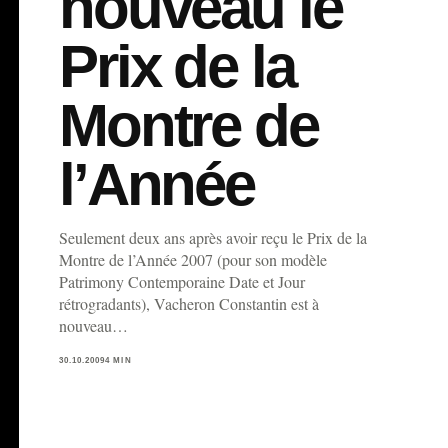
nouveau le
Prix de la
Montre de
l’Année
Seulement deux ans après avoir reçu le Prix de la
Montre de l’Année 2007 (pour son modèle
Patrimony Contemporaine Date et Jour
rétrogradants), Vacheron Constantin est à
nouveau…
30.10.2009
4 MIN