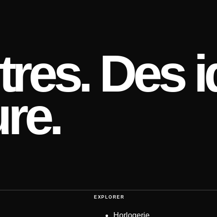
res. Des i
re.
EXPLORER
Horlogerie