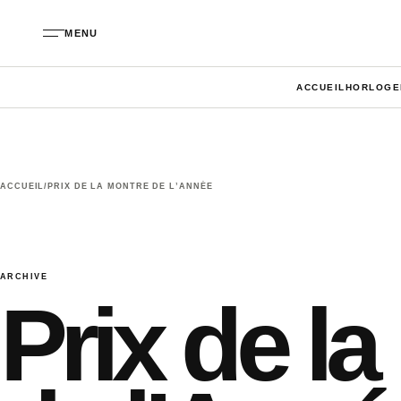
Aller au contenu
MENU
ACCUEIL
HORLOGE
ACCUEIL
/
PRIX DE LA MONTRE DE L’ANNÉE
ARCHIVE
Prix de l