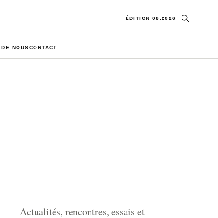
Ouvrir la re
ÉDITION 08.2026
 DE NOUS
CONTACT
Actualités, rencontres, essais et