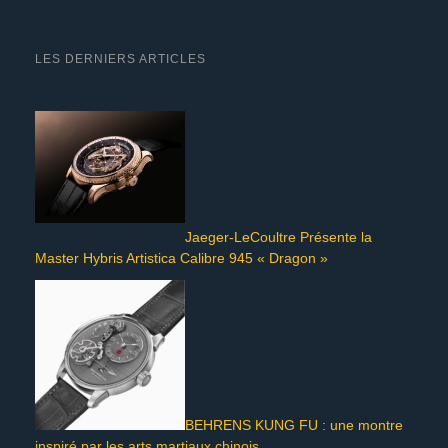
LES DERNIERS ARTICLES
Jaeger-LeCoultre Présente la
Master Hybris Artistica Calibre 945 « Dragon »
BEHRENS KUNG FU : une montre
inspiré par les arts martiaux chinois