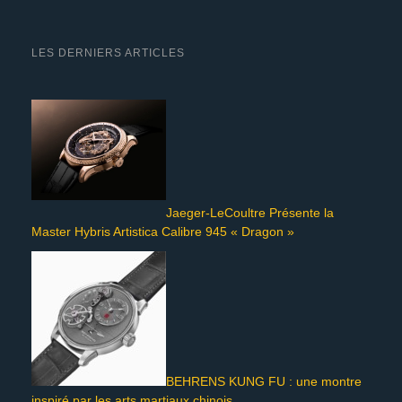
LES DERNIERS ARTICLES
Jaeger-LeCoultre Présente la
Master Hybris Artistica Calibre 945 « Dragon »
BEHRENS KUNG FU : une montre
inspiré par les arts martiaux chinois