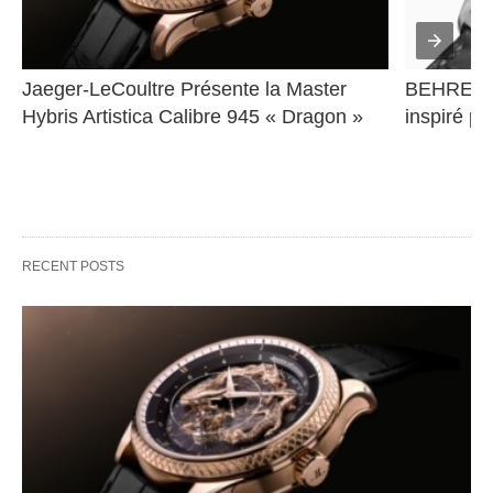
Jaeger-LeCoultre Présente la Master 
BEHRENS 
Hybris Artistica Calibre 945 « Dragon »
inspiré pa
RECENT POSTS