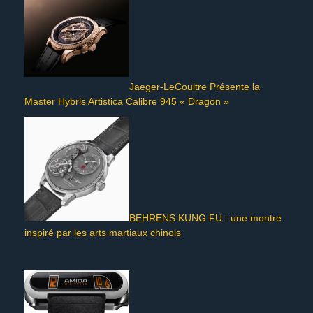
Jaeger-LeCoultre Présente la
Master Hybris Artistica Calibre 945 « Dragon »
BEHRENS KUNG FU : une montre
inspiré par les arts martiaux chinois