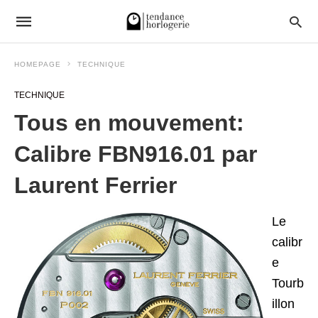
HOMEPAGE
TECHNIQUE
TECHNIQUE
Tous en mouvement:
Calibre FBN916.01 par
Laurent Ferrier
Le
calibr
e
Tourb
illon