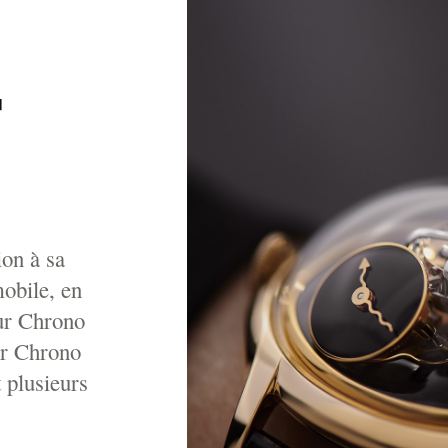
on à sa
mobile, en
ur Chrono
ur Chrono
 plusieurs
.