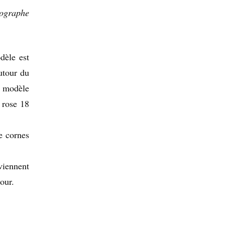
nographe
dèle est
utour du
e modèle
 rose 18
de cornes
viennent
our.