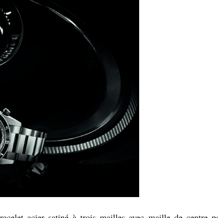
celet acier satiné à trois mailles avec maille de centre po