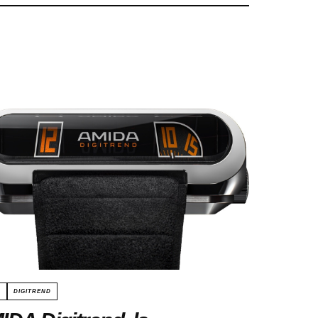
A
DIGITREND