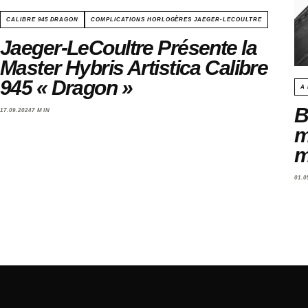
CALIBRE 945 DRAGON
COMPLICATIONS HORLOGÈRES JAEGER-LECOULTRE
Jaeger-LeCoultre Présente la
Master Hybris Artistica Calibre
945 « Dragon »
A
B
17.09.2024
7 MIN
m
m
01.0