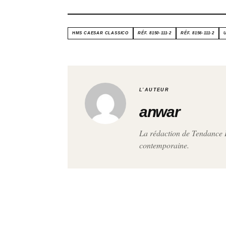
HMS CAESAR CLASSICO
RÉF. 8150-111-2
RÉF. 8156-111-2
L’AUTEUR
anwar
La rédaction de Tendance H
contemporaine.