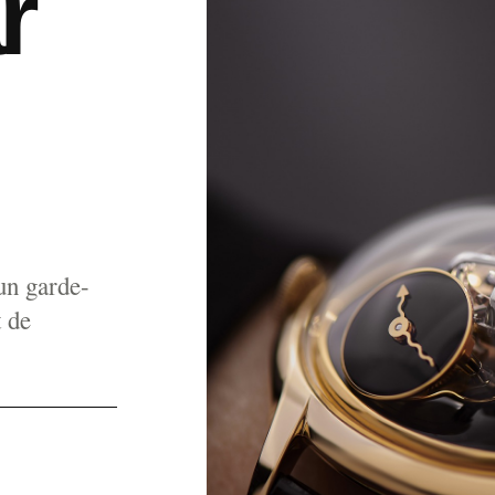
r
un garde-
t de