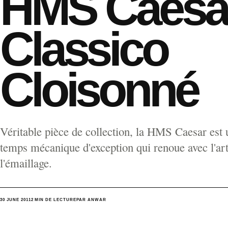
HMS Caesa
Classico
Cloisonné
Véritable pièce de collection, la HMS Caesar est 
temps mécanique d'exception qui renoue avec l'ar
l'émaillage.
30 JUNE 2011
2 MIN DE LECTURE
PAR ANWAR