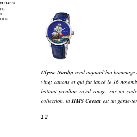
PARTAGER
FB
X
LIEN
Ulysse Nardin
rend aujourd’hui hommage a
vingt canons et qui fut lancé le 16 novem
battant pavillon royal rouge, sur un cadr
HMS Caesar
collection, la
est un garde-t
1
2