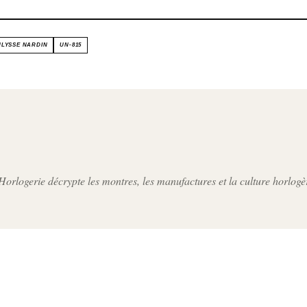
ULYSSE NARDIN
UN-815
orlogerie décrypte les montres, les manufactures et la culture horlogè