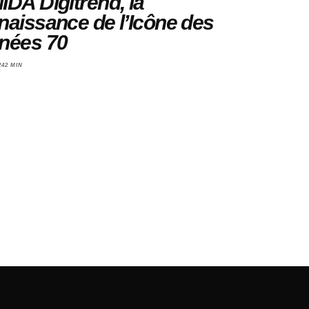
DA Digitrend, la
naissance de l’Icône des
nées 70
24
2 MIN