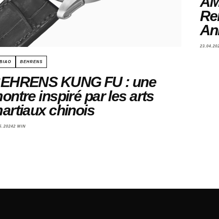
AMI
Re
An
23.04.20
 BIAO
BEHRENS
EHRENS KUNG FU : une
ontre inspiré par les arts
artiaux chinois
5.2024
2 MIN