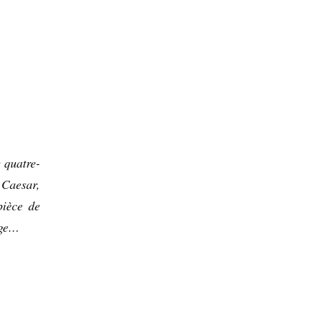
 quatre-
 Caesar,
pièce de
age…