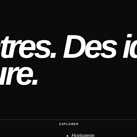
res. Des i
re.
EXPLORER
Horlogerie