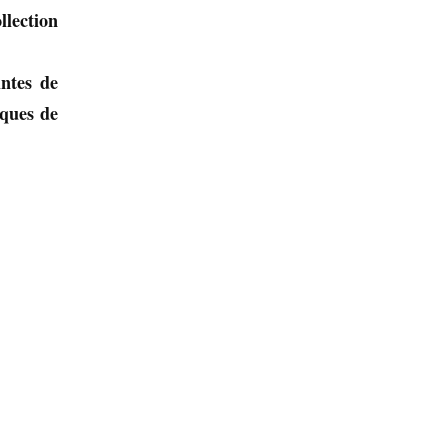
llection
ntes de
iques de