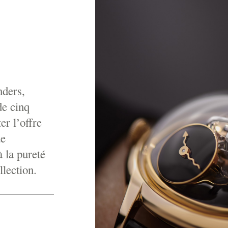
nders,
de cinq
r l’offre
de
 la pureté
llection.