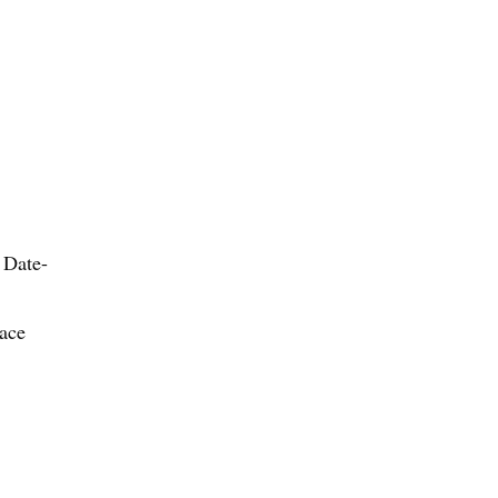
 Date-
lace