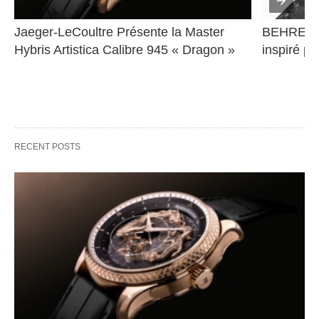
Jaeger-LeCoultre Présente la Master 
BEHRENS 
Hybris Artistica Calibre 945 « Dragon »
inspiré pa
RECENT POSTS