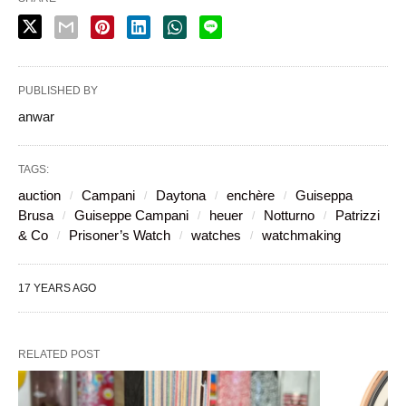
PUBLISHED BY
anwar
TAGS:
auction
Campani
Daytona
enchère
Guiseppa
Brusa
Guiseppe Campani
heuer
Notturno
Patrizzi
& Co
Prisoner’s Watch
watches
watchmaking
17 YEARS AGO
RELATED POST