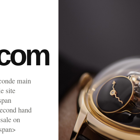
.com
econde main
e site
span
second hand
sale on
/span>