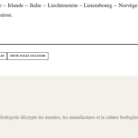
– Irlande – Italie – Liechtenstein – Luxembourg – Norvège
uisse.
LEX
VENTE ROLEX OCCASION
rlogerie décrypte les montres, les manufactures et la culture horlogèr