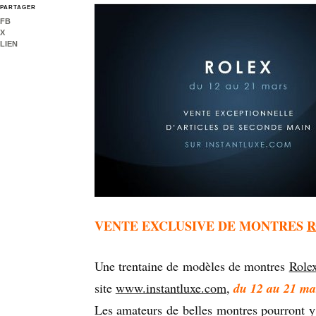
PARTAGER
FB
X
LIEN
VENTE EXCLUSIVE DE MONTRES
R
Une trentaine de modèles de montres
Role
du 12 au 21 ma
site
www.instantluxe.com
,
Les amateurs de belles montres pourront y