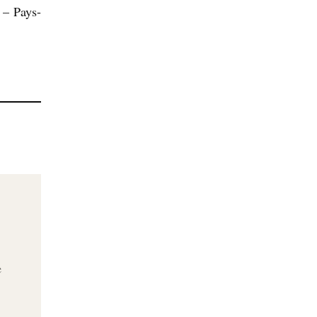
 – Pays-
e