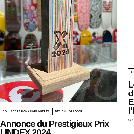
A
L
d
E
l
COLLABORATIONS HORLOGÈRES
DESIGN HORLOGER
Annonce du Prestigieux Prix
09.1
LINDEX 2024