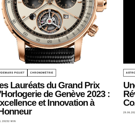
UDEMARS PIGUET
CHRONOMÉTRIE
ASTRO
es Lauréats du Grand Prix
Un
’Horlogerie de Genève 2023 :
Ré
xcellence et Innovation à
Co
’Honneur
29.06.20
1.2023
2 MIN