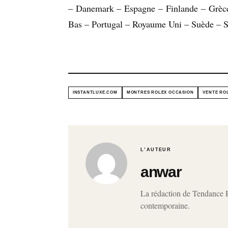
– Danemark – Espagne – Finlande – Grèce 
Bas – Portugal – Royaume Uni – Suède – S
INSTANTLUXE.COM
MONTRES ROLEX OCCASION
VENTE RO
L’AUTEUR
anwar
La rédaction de Tendance Ho
contemporaine.