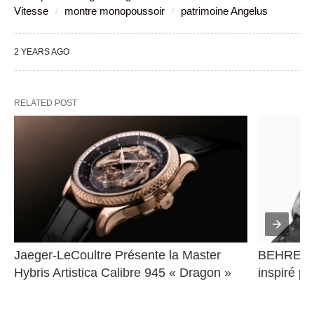
Vitesse
montre monopoussoir
patrimoine Angelus
2 YEARS AGO
RELATED POST
Jaeger-LeCoultre Présente la Master 
BEHRENS 
Hybris Artistica Calibre 945 « Dragon »
inspiré pa