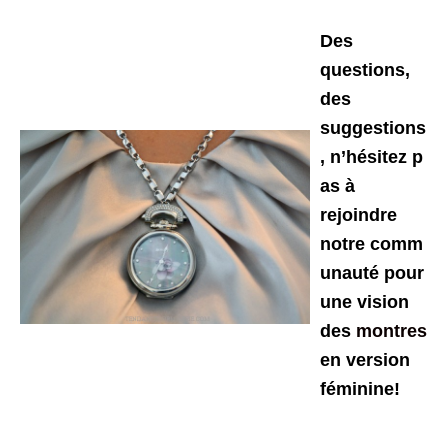
Des
questions,
des
suggestions
, n’hésitez p
as à
rejoindre
notre comm
unauté pour
une vision
des
montres
en version
féminine!