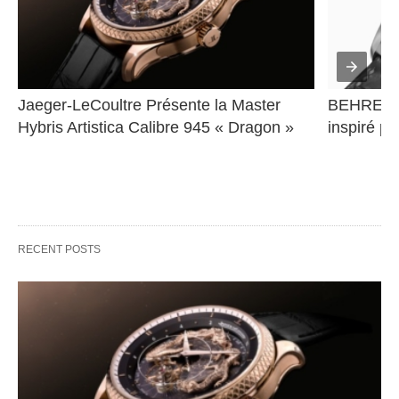
Jaeger-LeCoultre Présente la Master 
BEHRENS 
Hybris Artistica Calibre 945 « Dragon »
inspiré pa
RECENT POSTS