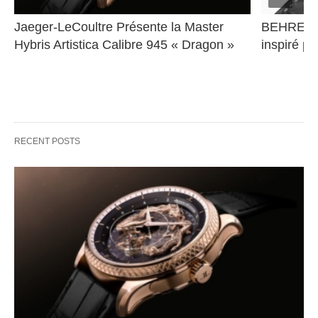
Jaeger-LeCoultre Présente la Master 
BEHRENS 
Hybris Artistica Calibre 945 « Dragon »
inspiré pa
RECENT POSTS