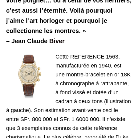
votre poignet… ou à celui de vos héritiers,
c’est aussi l’éternité. Voilà pourquoi
j’aime l’art horloger et pourquoi je
collectionne les montres. »
– Jean Claude
Biver
Cette REFERENCE 1563,
manufacturée en 1940, est
une montre-bracelet en or 18K
à chronographe à rattrapante,
à fond vissé et dotée d’un
cadran à deux tons (illustration
à gauche). Son estimation avant-vente oscille
entre SFr. 800 000 et SFr. 1 6000 000. Il n’existe
que 3 exemplaires connus de cette référence
charismatique. Le plus célèbre, propriété de Duke