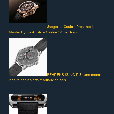
Jaeger-LeCoultre Présente la
Master Hybris Artistica Calibre 945 « Dragon »
BEHRENS KUNG FU : une montre
inspiré par les arts martiaux chinois