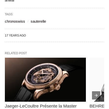
anwar
TAGS:
chronoswiss
sauterelle
17 YEARS AGO
RELATED POST
Jaeger-LeCoultre Présente la Master 
BEHRENS 