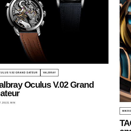
CULUS V.02 GRAND DATEUR
VALBRAY
albray Oculus V.02 Grand
ateur
7.2013
1 MIN
MIKR
TA