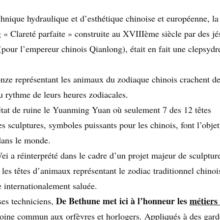
nique hydraulique et d’esthétique chinoise et européenne, la
 « Clareté parfaite » construite au XVIIIème siècle par des jé
s (pour l’empereur chinois Qianlong), était en fait une clepsyd
ronze représentant les animaux du zodiaque chinois crachent de
 au rythme de leurs heures zodiacales.
’état de ruine le Yuanming Yuan où seulement 7 des 12 têtes
 sculptures, symboles puissants pour les chinois, font l’objet
dans le monde.
i a réinterprété dans le cadre d’un projet majeur de sculptur
es têtes d’animaux représentant le zodiac traditionnel chinoi
e internationalement saluée.
De Bethune met ici à l’honneur les
métiers 
ses techniciens,
imoine commun aux orfèvres et horlogers. Appliqués à des gar