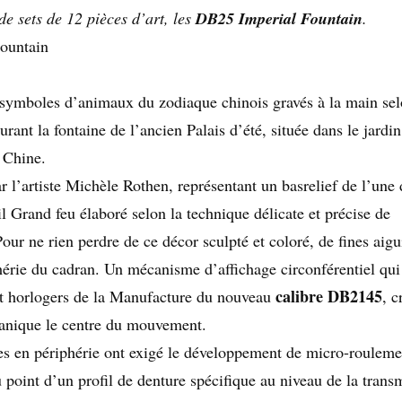
DB25 Imperial Fountain
e sets de 12 pièces d’art, les
.
symboles d’animaux du zodiaque chinois gravés à la main se
urant la fontaine de l’ancien Palais d’été, située dans le jardi
 Chine.
r l’artiste Michèle Rothen, représentant un basrelief de l’une 
 Grand feu élaboré selon la technique délicate et précise de
 Pour ne rien perdre de ce décor sculpté et coloré, de fines aigu
hérie du cadran. Un mécanisme d’affichage circonférentiel qui
calibre DB2145
 et horlogers de la Manufacture du nouveau
, c
canique le centre du mouvement.
ées en périphérie ont exigé le développement de micro-rouleme
u point d’un profil de denture spécifique au niveau de la trans