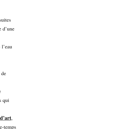
suites
re d’une
 l’eau
 de
e
s qui
d’art
,
de-temps