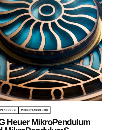
OPENDULUM
MIKROPENDULUMS
G Heuer MikroPendulum