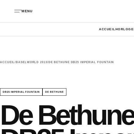
Aller au contenu
MENU
ACCUEIL
HORLOGE
ACCUEIL
/
BASELWORLD 2013
/
DE BETHUNE DB25 IMPERIAL FOUNTAIN
DB25 IMPERIAL FOUNTAIN
DE BETHUNE
De Bethun