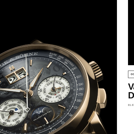
O
V
D
01.0