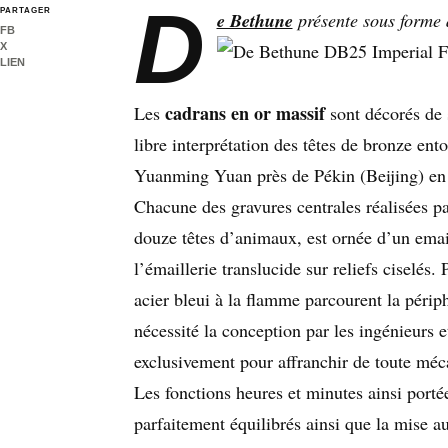
D
PARTAGER
e Bethune
présente sous forme d
FB
X
LIEN
cadrans en or massif
Les
sont décorés de 
libre interprétation des têtes de bronze ento
Yuanming Yuan près de Pékin (Beijing) en
Chacune des gravures centrales réalisées pa
douze têtes d’animaux, est ornée d’un email
l’émaillerie translucide sur reliefs ciselés.
acier bleui à la flamme parcourent la périp
nécessité la conception par les ingénieurs
exclusivement pour affranchir de toute mé
Les fonctions heures et minutes ainsi port
parfaitement équilibrés ainsi que la mise a