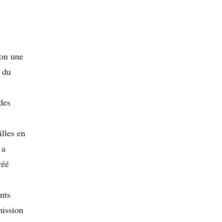
lon une
n du
des
illes en
 a
réé
nts
mission