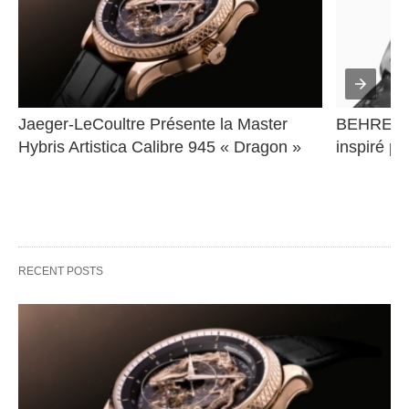
Jaeger-LeCoultre Présente la Master 
BEHRENS 
Hybris Artistica Calibre 945 « Dragon »
inspiré pa
RECENT POSTS