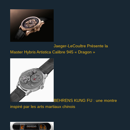
Jaeger-LeCoultre Présente la
Master Hybris Artistica Calibre 945 « Dragon »
BEHRENS KUNG FU : une montre
inspiré par les arts martiaux chinois