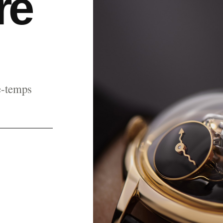
re
e-temps