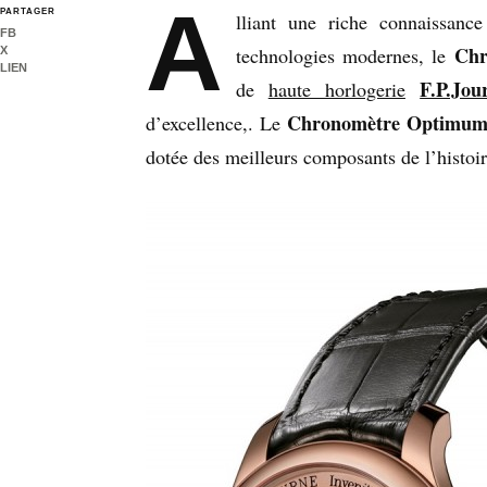
A
PARTAGER
lliant une riche connaissanc
FB
Chr
technologies modernes, le
X
LIEN
F.P.Jou
de
haute horlogerie
Chronomètre Optimu
d’excellence,. Le
dotée des meilleurs composants de l’histoir