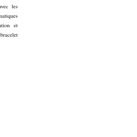
avec les
matiques
tion et
bracelet