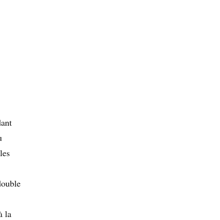
dant
u
les
ouble
à la