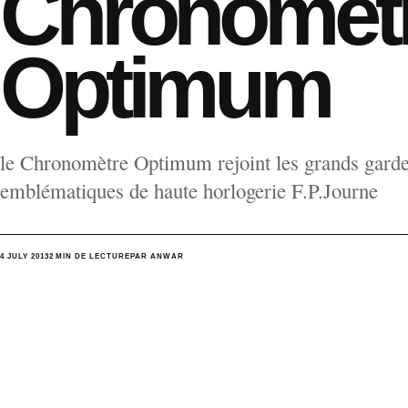
Chronomèt
Optimum
le Chronomètre Optimum rejoint les grands gard
emblématiques de haute horlogerie F.P.Journe
4 JULY 2013
2 MIN DE LECTURE
PAR ANWAR