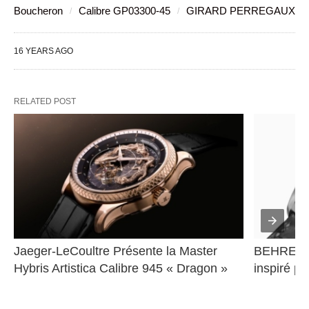
Boucheron
Calibre GP03300-45
GIRARD PERREGAUX
16 YEARS AGO
RELATED POST
Jaeger-LeCoultre Présente la Master 
BEHRENS 
Hybris Artistica Calibre 945 « Dragon »
inspiré pa