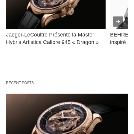
Jaeger-LeCoultre Présente la Master 
BEHRENS 
Hybris Artistica Calibre 945 « Dragon »
inspiré pa
RECENT POSTS