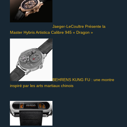
Jaeger-LeCoultre Présente la
Master Hybris Artistica Calibre 945 « Dragon »
BEHRENS KUNG FU : une montre
inspiré par les arts martiaux chinois