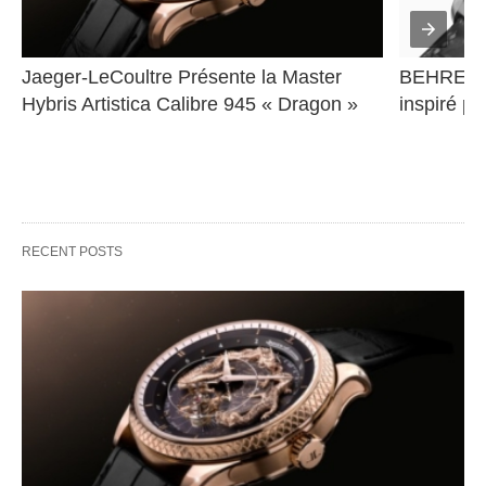
Jaeger-LeCoultre Présente la Master 
BEHRENS 
Hybris Artistica Calibre 945 « Dragon »
inspiré pa
RECENT POSTS