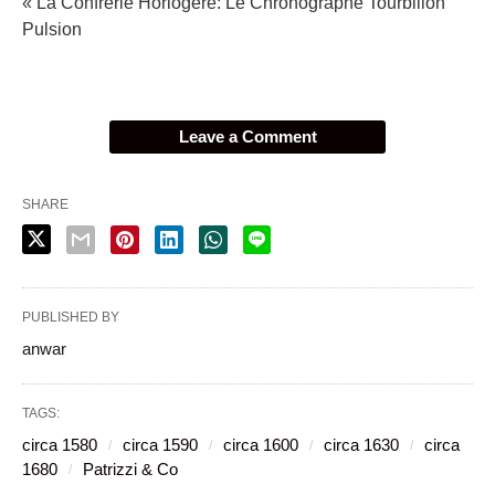
« La Confrérie Horlogère: Le Chronographe Tourbillon
Pulsion
Leave a Comment
SHARE
PUBLISHED BY
anwar
TAGS:
circa 1580
circa 1590
circa 1600
circa 1630
circa
1680
Patrizzi & Co