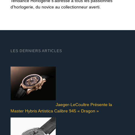
Tendance Horlogerie s'adresse à tous les passionnés
d'horlogerie, du novice au collectionneur averti.
LES DERNIERS ARTICLES
Jaeger-LeCoultre Présente la
Master Hybris Artistica Calibre 945 « Dragon »