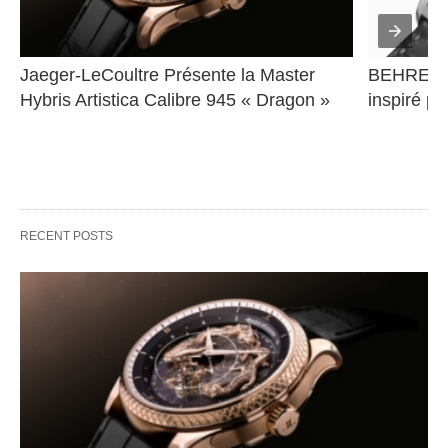
Jaeger-LeCoultre Présente la Master 
BEHRENS 
Hybris Artistica Calibre 945 « Dragon »
inspiré pa
RECENT POSTS