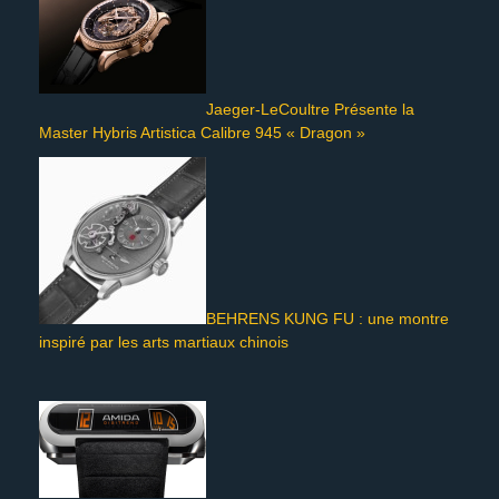
Jaeger-LeCoultre Présente la
Master Hybris Artistica Calibre 945 « Dragon »
BEHRENS KUNG FU : une montre
inspiré par les arts martiaux chinois