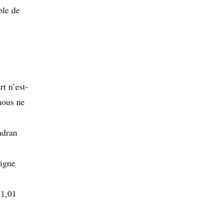
ble de
rt n’est-
 nous ne
adran
eigne
 1,01