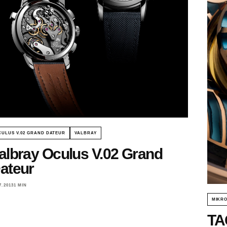
CULUS V.02 GRAND DATEUR
VALBRAY
albray Oculus V.02 Grand
ateur
7.2013
1 MIN
MIKR
TA