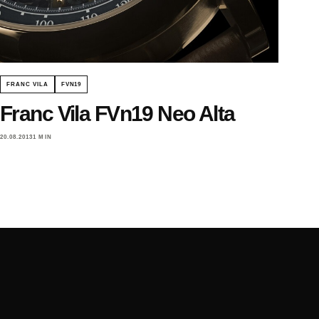
FRANC VILA
FVN19
Franc Vila FVn19 Neo Alta
20.08.2013
1 MIN