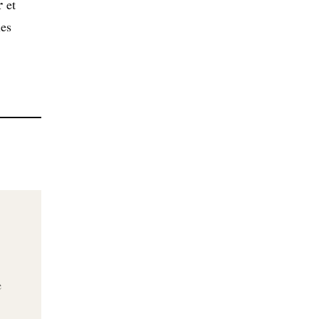
r
et
les
e