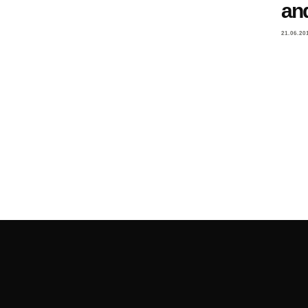
an
21.06.20