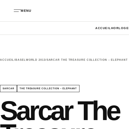
Aller au contenu
MENU
ACCUEIL
HORLOGE
ACCUEIL
/
BASELWORLD 2013
/
SARCAR THE TREASURE COLLECTION – ELEPHANT
SARCAR
THE TREASURE COLLECTION – ELEPHANT
Sarcar The