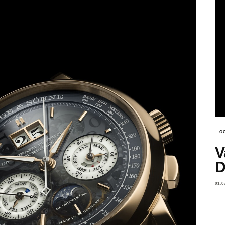
O
V
D
01.0