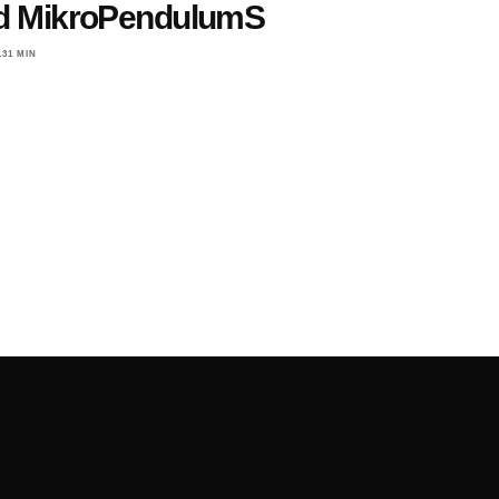
d MikroPendulumS
13
1 MIN