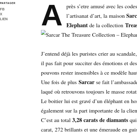
A
PARTAGER
près s’etre amusé avec les codes
FB
Sarc
l’artisanat d’art, la maison
X
LIEN
Elephant
Trea
de la collection
J’entend déjà les puristes crier au scandale
il pas fait pour succiter des émotions et de
pouvons rester insensibles à ce modèle hau
Sarcar
Une fois de plus
se fait l’ambassade
laqué où retrouvons toujours le masse rotati
Le boitier lui est gravé d’un éléphant en 
également sur la part importante de la clien
3,28 carats de diamants
C’est au total
qui
carat, 272 brillants et une émeraude en guis