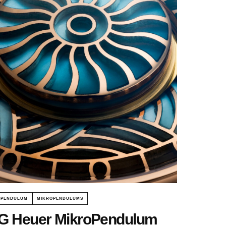
OPENDULUM
MIKROPENDULUMS
G Heuer MikroPendulum